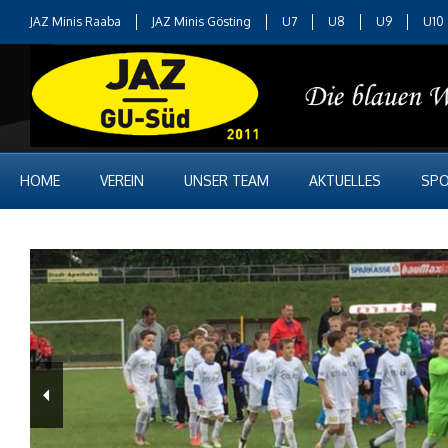
JAZ Minis Raaba
JAZ Minis Gösting
U7
U8
U9
U10
HOME
VEREIN
UNSER TEAM
AKTUELLES
SPO