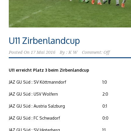
U11 Zirbenlandcup
Posted On
17 Mai 2016
By :
K W
Comment: Off
U11 erreicht Platz 3 beim Zirbenlandcup
JAZ GU Süd : SV Köttmanndorf
1:0
JAZ GU Süd : USV Wolfern
2:0
JAZ GU Süd : Austria Salzburg
0:1
JAZ GU Süd : FC Schwadorf
0:0
JAZ GU Süd : SV Hinterberg
1:1