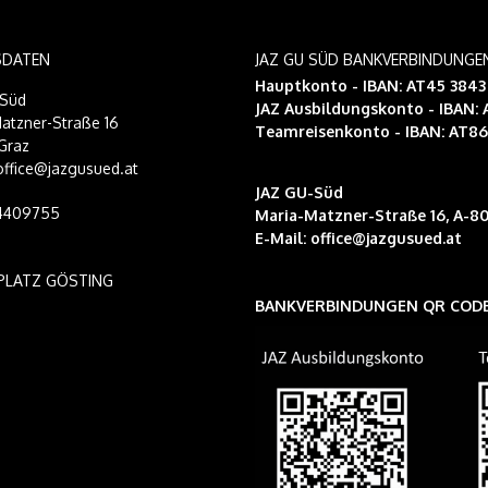
SDATEN
JAZ GU SÜD BANKVERBINDUNGE
Hauptkonto - IBAN: AT45 384
-Süd
JAZ Ausbildungskonto
- IBAN:
atzner-Straße 16
Teamreisenkonto
- IBAN: AT8
Graz
 office@jazgusued.at
JAZ GU-Süd
14409755
Maria-Matzner-Straße 16, A-80
E-Mail:
office@jazgusued.at
PLATZ GÖSTING
BANKVERBINDUNGEN QR COD