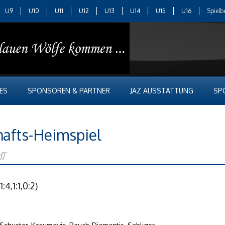
U9
U10
U11
U12
U13
U14
U15
U16
Spielb
ES
SPONSOREN & PARTNER
JAZ AUSSTATTUNG
SP
chafts-Heimspiel
ff
4,1:1,0:2)