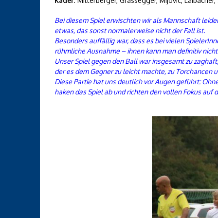
Kader
: Mitterberger, Grassegger, Mijovic, Laibacher
Bei diesem Spiel erwischten wir als Mannschaft leide
etwas, das sonst normalerweise nicht der Fall ist.
Besonders auffällig war, dass es bei vielen SpielerIn
rühmliche Ausnahme – ihnen kann man definitiv nicht
Unser Spiel gegen den Ball war insgesamt zu zaghaft
der es dem Gegner zu leicht machte, zu Torchancen u
Diese Partie hat uns deutlich vor Augen geführt: Ohne
haken das Spiel ab und richten den vollen Fokus auf