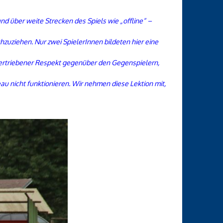
d über weite Strecken des Spiels wie „offline“ –
chzuziehen. Nur zwei SpielerInnen bildeten hier eine
bertriebener Respekt gegenüber den Gegenspielern,
eau nicht funktionieren. Wir nehmen diese Lektion mit,