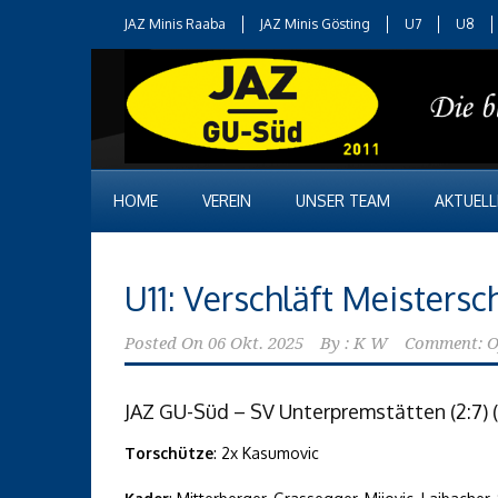
JAZ Minis Raaba
JAZ Minis Gösting
U7
U8
HOME
VEREIN
UNSER TEAM
AKTUELL
U11: Verschläft Meisters
Posted On
06 Okt. 2025
By :
K W
Comment: O
JAZ GU-Süd – SV Unterpremstätten (2:7) (1:
Torschütze
: 2x Kasumovic