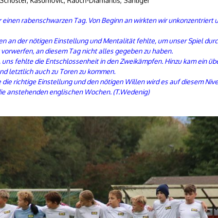
, Schuster, Kasumovic, Rauch-Diamantis, Sahliger
r einen rabenschwarzen Tag. Von Beginn an wirkten wir unkonzentriert un
nen an der nötigen Einstellung und Mentalität fehlte, um unser Spiel dur
 vorwerfen, an diesem Tag nicht alles gegeben zu haben.
, uns fehlte die Entschlossenheit in den Zweikämpfen. Hinzu kam ein ü
nd letztlich auch zu Toren zu kommen.
 die richtige Einstellung und den nötigen Willen wird es auf diesem Niv
 die anstehenden englischen Wochen. (T.Wedenig)