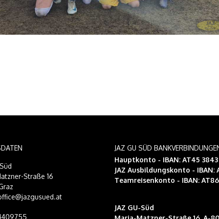
SDATEN
JAZ GU SÜD BANKVERBINDUNGE
Hauptkonto - IBAN: AT45 384
-Süd
JAZ Ausbildungskonto
- IBAN:
atzner-Straße 16
Teamreisenkonto
- IBAN: AT8
Graz
 office@jazgusued.at
JAZ GU-Süd
14409755
Maria-Matzner-Straße 16, A-80