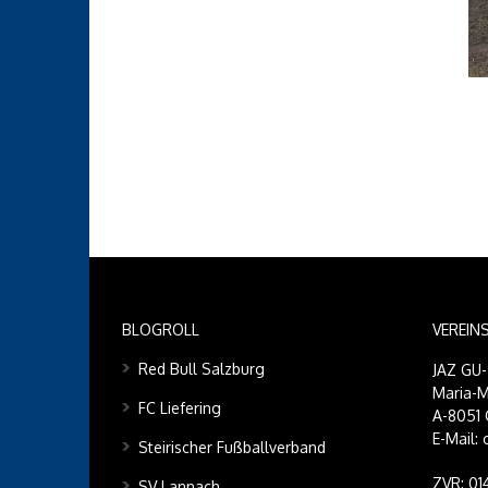
BLOGROLL
VEREIN
Red Bull Salzburg
JAZ GU
Maria-M
FC Liefering
A-8051 
E-Mail:
Steirischer Fußballverband
ZVR: 0
SV Lannach