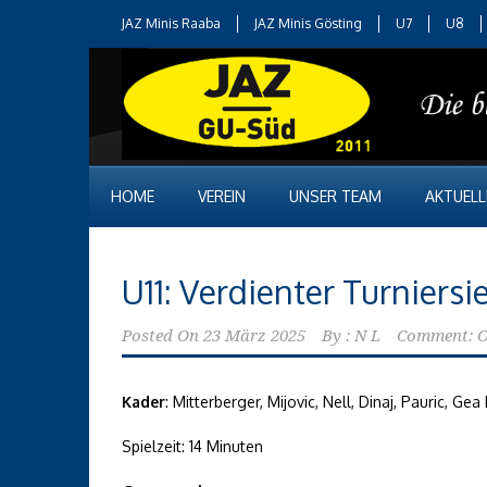
JAZ Minis Raaba
JAZ Minis Gösting
U7
U8
HOME
VEREIN
UNSER TEAM
AKTUELL
U11: Verdienter Turniers
Posted On
23 März 2025
By :
N L
Comment: O
Kader
: Mitterberger, Mijovic, Nell, Dinaj, Pauric, G
Spielzeit: 14 Minuten