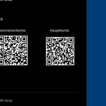
ES
051 Graz