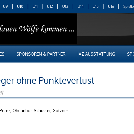
U9
U10
U11
U12
U13
U14
U15
U16
Spielb
ES
SPONSOREN & PARTNER
JAZ AUSSTATTUNG
SP
ieger ohne Punkteverlust
ff
ea Perez, Ohuanbor, Schuster, Götzner