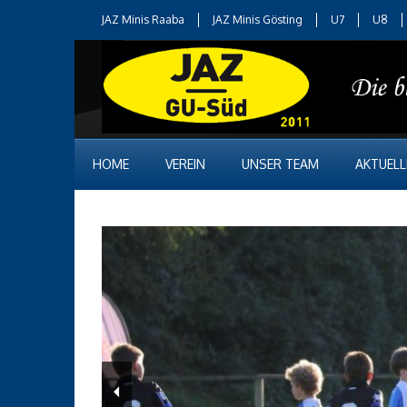
JAZ Minis Raaba
JAZ Minis Gösting
U7
U8
HOME
VEREIN
UNSER TEAM
AKTUELL