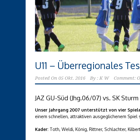
U11 – Überregionales Te
Posted On
05 Okt. 2016
By :
K W
Comment: O
JAZ GU-Süd (Jhg.06/07) vs. SK Sturm (J
Unser Jahrgang 2007 unterstützt von vier Spiele
einem schnellen, attraktiven ausgeglichenem Spiel 
Kader
: Toth, Weldi, König, Rittner, Schlachter, Kilber