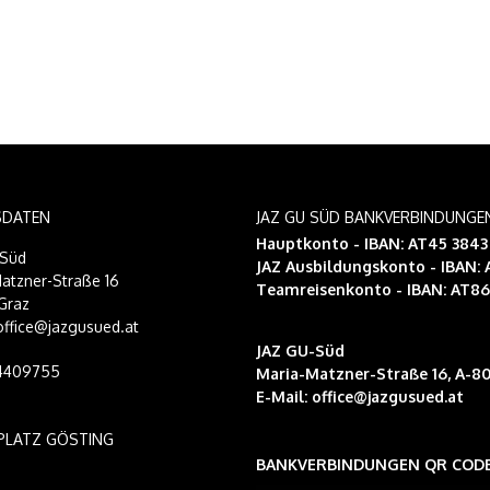
SDATEN
JAZ GU SÜD BANKVERBINDUNGE
Hauptkonto - IBAN: AT45 384
-Süd
JAZ Ausbildungskonto
- IBAN:
atzner-Straße 16
Teamreisenkonto
- IBAN: AT8
Graz
 office@jazgusued.at
JAZ GU-Süd
14409755
Maria-Matzner-Straße 16, A-80
E-Mail:
office@jazgusued.at
PLATZ GÖSTING
BANKVERBINDUNGEN QR COD