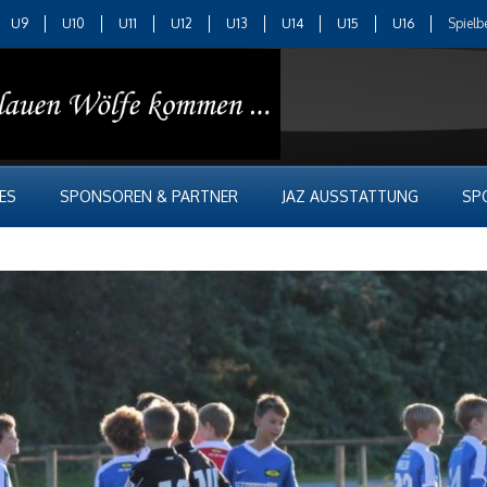
U9
U10
U11
U12
U13
U14
U15
U16
Spielb
ES
SPONSOREN & PARTNER
JAZ AUSSTATTUNG
SP