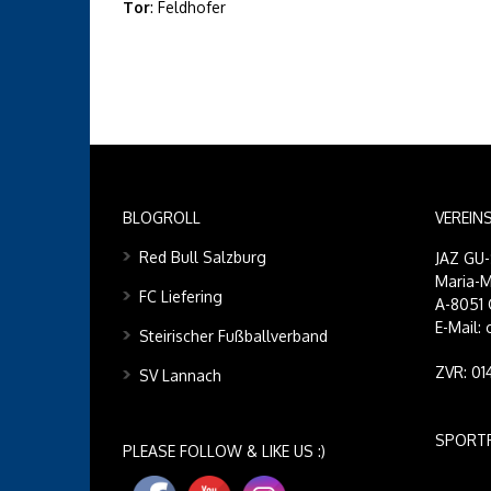
Tor
: Feldhofer
BLOGROLL
VEREIN
Red Bull Salzburg
JAZ GU
Maria-M
FC Liefering
A-8051 
E-Mail:
Steirischer Fußballverband
ZVR: 0
SV Lannach
SPORT
PLEASE FOLLOW & LIKE US :)