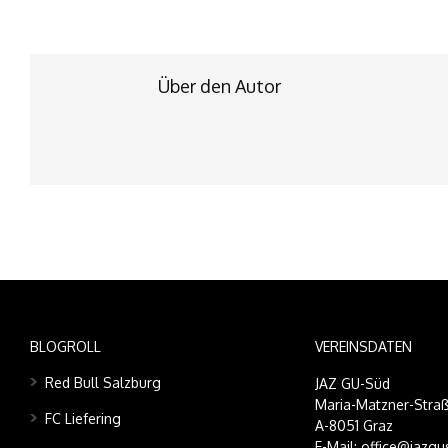
Über den Autor
BLOGROLL
VEREINSDATEN
Red Bull Salzburg
JAZ GU-Süd
Maria-Matzner-Straß
FC Liefering
A-8051 Graz
E-Mail: office@jazgu