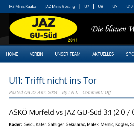
JAZ Minis Raaba
JAZ Minis Gösting
U7
U8
U9
U10
HOME
VEREIN
UNSER TEAM
AKTUELLES
SPO
U11: Trifft nicht ins Tor
Posted On
27 Apr. 2024
By :
N L
Comment: Off
ASKÖ Murfeld vs JAZ GU-Süd 3:1 (2:0 / 0:
Kader
: Seidl, Käfer, Sahliger, Sekularac, Malek, Memic, Kogler, 