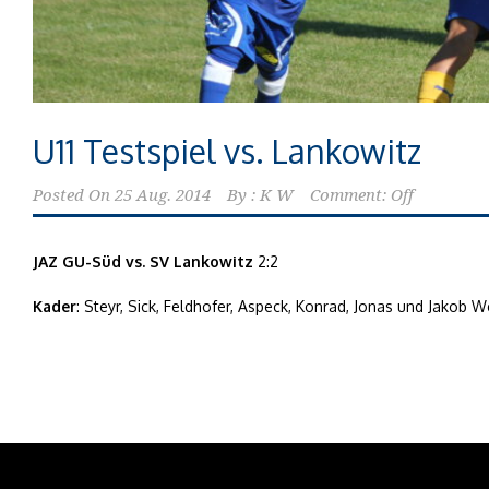
U11 Testspiel vs. Lankowitz
Posted On
25 Aug. 2014
By :
K W
Comment: Off
JAZ GU-Süd vs. SV Lankowitz
2:2
Kader
: Steyr, Sick, Feldhofer, Aspeck, Konrad, Jonas und Jakob W