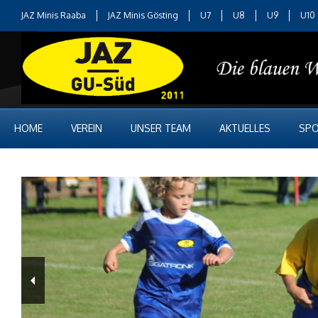
JAZ Minis Raaba
JAZ Minis Gösting
U7
U8
U9
U10
HOME
VEREIN
UNSER TEAM
AKTUELLES
SPO