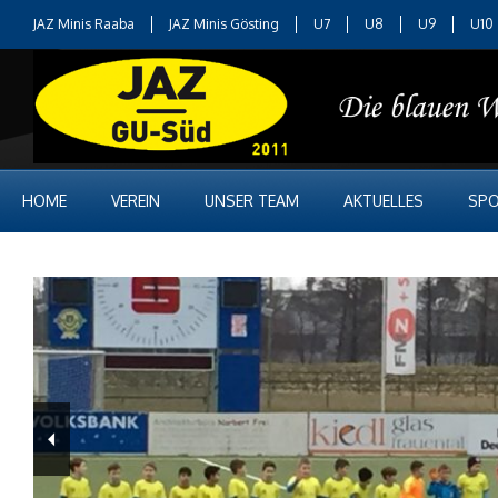
JAZ Minis Raaba
JAZ Minis Gösting
U7
U8
U9
U10
HOME
VEREIN
UNSER TEAM
AKTUELLES
SPO