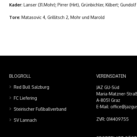
Kader
: Lanser (31.Mohr); Pirrer (Hirt), Grünbichler, Kilbert; Gundo
Tore
: Matasovic 4, Grillitsch 2, Mohr und Marold
BLOGROLL
VEREINSDATEN
Red Bull Salzburg
JAZ GU-Süd
Maria-Matzner-Straß
FC Liefering
A-8051 Graz
E-Mail: office@jazgu
Steirischer Fußballverband
ZVR: 014409755
SV Lannach