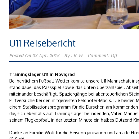
U11 Reisebericht
Posted On
03 Apr. 2015
By :
K W
Comment: Off
Trainingslager U11 in Novigrad
Bei herrlichem Fußball-Wetter konnte unsere U11 Mannschaft in
stand dabei das Passspiel sowie das Unter/Überzahlspiel. Absei
miteinander beschäftigt. Spaziergänge bei abenteuerlichen Stei
Flirtversuche bei den mitgereisten Feldhofer-Mädls. Die beiden 
einem Stabilisationsprogramm für die Burschen am kommenden T
die, sich ebenfalls auf Trainingslager befindenden, Väter. Manu
seinem Flugkopfball in der letzten Minute ein halbes Dutzend Ki
Danke an Familie Wolf für die Reiseorganisation und an alle Elt