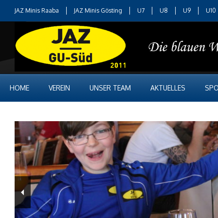
JAZ Minis Raaba
JAZ Minis Gösting
U7
U8
U9
U10
HOME
VEREIN
UNSER TEAM
AKTUELLES
SPO