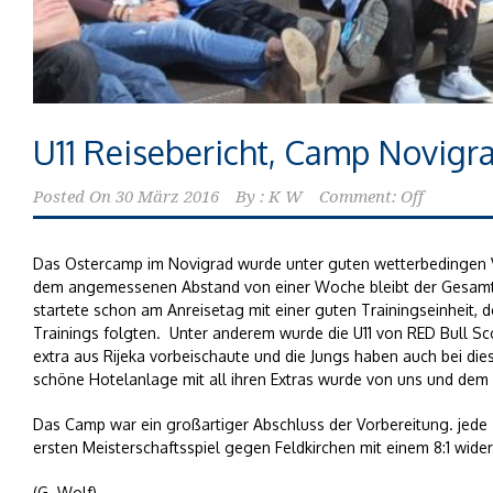
U11 Reisebericht, Camp Novigr
Posted On
30 März 2016
By :
K W
Comment: Off
Das Ostercamp im Novigrad wurde unter guten wetterbedingen V
dem angemessenen Abstand von einer Woche bleibt der Gesamtei
startete schon am Anreisetag mit einer guten Trainingseinheit, 
Trainings folgten. Unter anderem wurde die U11 von RED Bull Sc
extra aus Rijeka vorbeischaute und die Jungs haben auch bei die
schöne Hotelanlage mit all ihren Extras wurde von uns und dem
Das Camp war ein großartiger Abschluss der Vorbereitung. jede T
ersten Meisterschaftsspiel gegen Feldkirchen mit einem 8:1 wider
(G. Wolf)