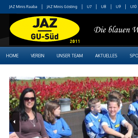
JAZ Minis Raaba
JAZ Minis Gösting
U7
U8
U9
U10
HOME
VEREIN
UNSER TEAM
AKTUELLES
SPO