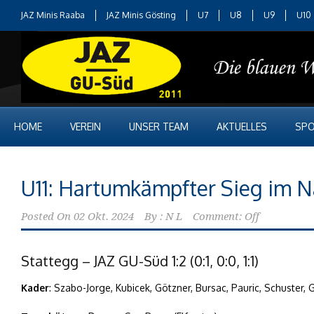
JAZ Minis Raaba
JAZ Minis Gösting
U7
U8
U9
U10
HOME
VEREIN
UNSER TEAM
AKTUELLES
SPO
U11: Hartumkämpfter Sieg im N
Posted On
02 Okt. 2024
By :
N L
Comment: Off
Stattegg – JAZ GU-Süd 1:2 (0:1, 0:0, 1:1)
Kader
: Szabo-Jorge, Kubicek, Götzner, Bursac, Pauric, Schuster,