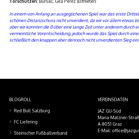
Torschützen
: Bursac, Gea Perez (Elfmeter)
In einem von Anfang an ausgeglichenen Spiel war das erste Dritte
schönen Distanzschuss nicht unverdient, da wir vor allem etwas bi
aber wir konnten die 0 über eine lange Zeit unter anderem durch ei
vermeintliche Vorentscheidung, jedoch wurde das Spiel durch eine
schließlich den knappen aber dennoch nicht unverdienten Sieg einf
BLOGROLL
VEREINSDATEN
Red Bull Salzburg
JAZ GU-Süd
Maria-Matzner-Straß
FC Liefering
A-8051 Graz
E-Mail: office@jazgu
Steirischer Fußballverband