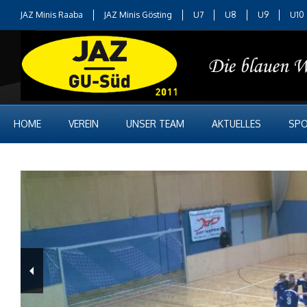
JAZ Minis Raaba
JAZ Minis Gösting
U7
U8
U9
U10
HOME
VEREIN
UNSER TEAM
AKTUELLES
SPO