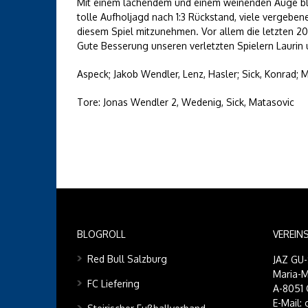
Mit einem lachendem und einem weinenden Auge blic
tolle Aufholjagd nach 1:3 Rückstand, viele vergebe
diesem Spiel mitzunehmen. Vor allem die letzten 20
Gute Besserung unseren verletzten Spielern Laurin
Aspeck; Jakob Wendler, Lenz, Hasler; Sick, Konrad; 
Tore: Jonas Wendler 2, Wedenig, Sick, Matasovic
BLOGROLL
VEREIN
Red Bull Salzburg
JAZ GU
Maria-M
FC Liefering
A-8051 
E-Mail: