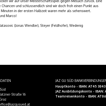
ken wir auf unser Meisterschaftsspiel gegen Mellach zurück. Eine
ne Chancen und schlussendlich sind wir doch froh einen Punkt aus
 Minuten in der ersten Halbzeit waren mehr als sehenswert.
 und Marco!
Matasovic (Jonas Wendler), Steyer (Feldhofer), Wedenig
SDATEN
JAZ GU SÜD BANKVERBINDUNGE
Hauptkonto - IBAN: AT45 384
-Süd
JAZ Ausbildungskonto
- IBAN:
atzner-Straße 16
Teamreisenkonto
- IBAN: AT8
Graz
 office@jazgusued.at