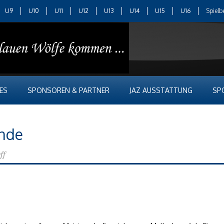
U9
U10
U11
U12
U13
U14
U15
U16
Spielb
ES
SPONSOREN & PARTNER
JAZ AUSSTATTUNG
SP
unde
ff