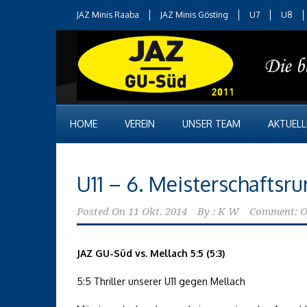
JAZ Minis Raaba
JAZ Minis Gösting
U7
U8
HOME
VEREIN
UNSER TEAM
AKTUELL
U11 – 6. Meisterschaftsr
Posted On
11 Okt. 2014
By :
K W
Comment: O
JAZ GU-Süd vs. Mellach 5:5 (5:3)
5:5 Thriller unserer U11 gegen Mellach