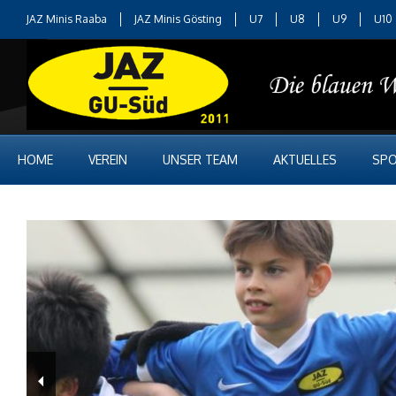
JAZ Minis Raaba
JAZ Minis Gösting
U7
U8
U9
U10
HOME
VEREIN
UNSER TEAM
AKTUELLES
SPO