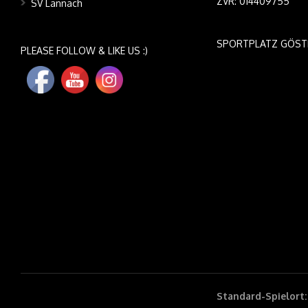
ZVR: 014409755
SV Lannach
SPORTPLATZ GÖST
PLEASE FOLLOW & LIKE US :)
Standard-Spielort: