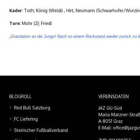
Kader
: Toth; König (Weldi) , Hirt, Neumann (Schwarhofer/Wurzinge
Tore
: Mohr (2); Friedl
„Gratulation an die Jungs! Nach so einem Rückstand wieder zurück zu k
BLOGROLL
VEREINSDATEN
Red Bull Salzburg
JAZ GU-Süd
Maria-Matzner-Straß
FC Liefering
A-8051 Graz
E-Mail: office@jazgu
Steirischer Fußballverband