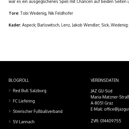
war es ein ausgeglichenes Spiel mit Chancen auf beiden Seiten
Tore
: Tobi Wedenig, Nik Feldhofer
Kader
: Aspeck; Barlowitsch, Lenz, Jakob Wendler; Sick, Wedenig;
BLOGROLL
VEREINSDATEN
Red Bull Salzburg
JAZ GU-Süd
Maria-Matzner-Straß
FC Liefering
A-8051 Graz
E-Mail: office@jazgu
Steirischer Fußballverband
ZVR: 014409755
SV Lannach