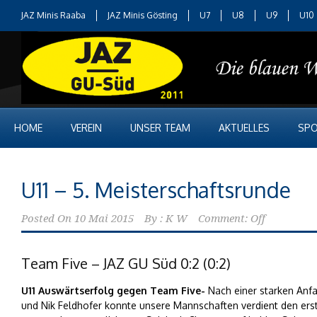
JAZ Minis Raaba
JAZ Minis Gösting
U7
U8
U9
U10
HOME
VEREIN
UNSER TEAM
AKTUELLES
SPO
U11 – 5. Meisterschaftsrunde
Posted On
10 Mai 2015
By :
K W
Comment: Off
Team Five – JAZ GU Süd 0:2 (0:2)
U11 Auswärtserfolg gegen Team Five-
Nach einer starken Anf
und Nik Feldhofer konnte unsere Mannschaften verdient den erst