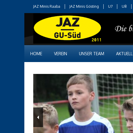
JAZ Minis Raaba
JAZ Minis Gösting
U7
U8
HOME
VEREIN
UNSER TEAM
AKTUELL