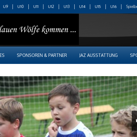
U9
U10
U11
U12
U13
U14
U15
U16
Spielb
ES
SPONSOREN & PARTNER
JAZ AUSSTATTUNG
SP