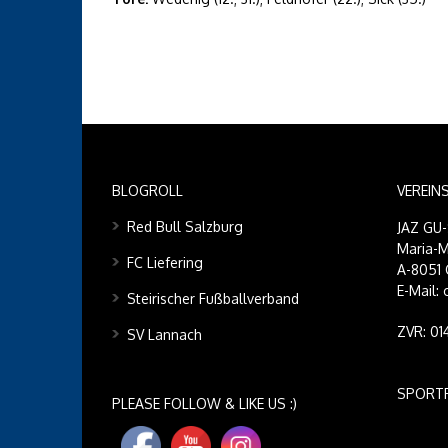
BLOGROLL
VEREIN
Red Bull Salzburg
JAZ GU
Maria-M
FC Liefering
A-8051 
E-Mail:
Steirischer Fußballverband
ZVR: 0
SV Lannach
SPORT
PLEASE FOLLOW & LIKE US :)