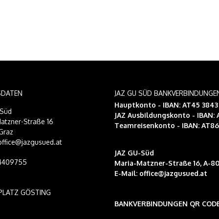
SDATEN
JAZ GU SÜD BANKVERBINDUNGE
Hauptkonto - IBAN: AT45 384
-Süd
JAZ Ausbildungskonto
- IBAN:
atzner-Straße 16
Teamreisenkonto
- IBAN: AT8
Graz
 office@jazgusued.at
JAZ GU-Süd
14409755
Maria-Matzner-Straße 16, A-80
E-Mail:
office@jazgusued.at
PLATZ GÖSTING
BANKVERBINDUNGEN QR COD