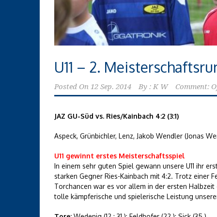
U11 – 2. Meisterschaftsr
Posted On
12 Sep. 2014
By :
K W
Comment: O
JAZ GU-Süd vs. Ries/Kainbach 4:2 (3:1)
Aspeck, Grünbichler, Lenz, Jakob Wendler (Jonas Wen
U11 gewinnt erstes Meisterschaftsspiel
In einem sehr guten Spiel gewann unsere U11 ihr ers
starken Gegner Ries-Kainbach mit 4:2. Trotz einer
Torchancen war es vor allem in der ersten Halbzeit 
tolle kämpferische und spielerische Leistung unsere
Tore:
Wedenig (12.; 31.); Feldhofer (22.); Sick (35.)