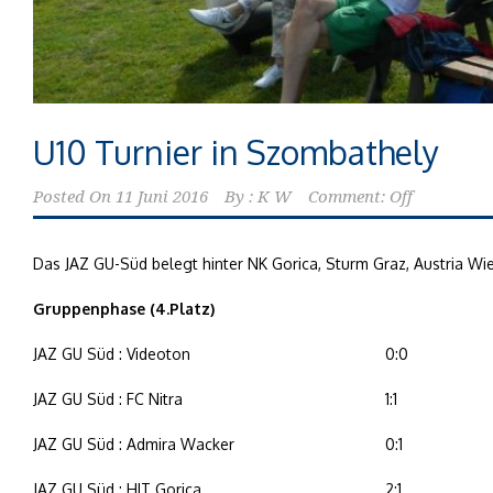
U10 Turnier in Szombathely
Posted On
11 Juni 2016
By :
K W
Comment: Off
Das JAZ GU-Süd belegt hinter NK Gorica, Sturm Graz, Austria 
Gruppenphase (4.Platz)
JAZ GU Süd : Videoton
0:0
JAZ GU Süd : FC Nitra
1:1
JAZ GU Süd : Admira Wacker
0:1
JAZ GU Süd : HIT Gorica
2:1