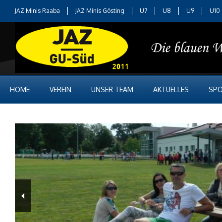
JAZ Minis Raaba
JAZ Minis Gösting
U7
U8
U9
U10
HOME
VEREIN
UNSER TEAM
AKTUELLES
SPO