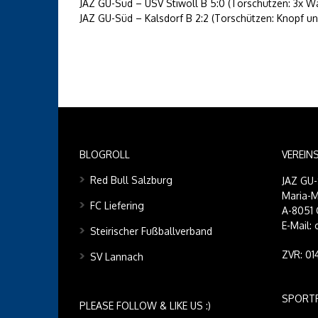
JAZ GU-Süd – USV Stiwoll B 5:0 (Torschützen: 3x W
JAZ GU-Süd – Kalsdorf B 2:2 (Torschützen: Knopf un
BLOGROLL
VEREIN
Red Bull Salzburg
JAZ GU
Maria-M
FC Liefering
A-8051 
E-Mail:
Steirischer Fußballverband
ZVR: 0
SV Lannach
SPORT
PLEASE FOLLOW & LIKE US :)