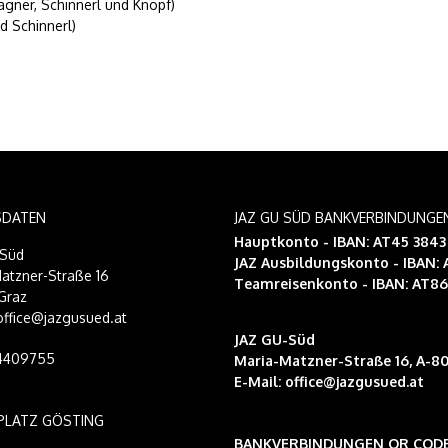
agner, Schinnerl und Knopf)
d Schinnerl)
SDATEN
JAZ GU SÜD BANKVERBINDUNGE
Hauptkonto - IBAN: AT45 384
-Süd
JAZ Ausbildungskonto
- IBAN:
atzner-Straße 16
Teamreisenkonto
- IBAN: AT8
Graz
 office@jazgusued.at
JAZ GU-Süd
14409755
Maria-Matzner-Straße 16, A-80
E-Mail:
office@jazgusued.at
PLATZ GÖSTING
BANKVERBINDUNGEN QR COD