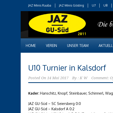
JAZ Minis Raaba
JAZ Minis Gösting
U7
U8
HOME
VEREIN
UNSER TEAM
AKTUELL
U10 Turnier in Kalsdorf
Posted On
14 Mai 2017
By :
K W
Comment: O
Kader:
Hanschitz, Knopf, Steinbauer, Schinnerl, Wa
JAZ GU-Süd – SC Seiersberg 0:0
JAZ GU-Süd – Kalsdorf A 0:2