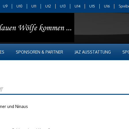
U9
U10
U11
U12
U13
U14
U15
U16
Spielb
ES
SPONSOREN & PARTNER
JAZ AUSSTATTUNG
SP
ff
gner und Ninaus