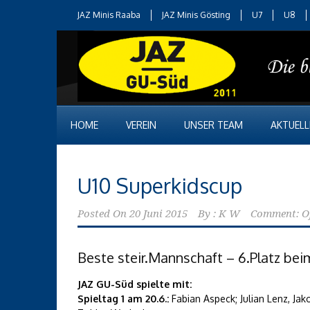
JAZ Minis Raaba
JAZ Minis Gösting
U7
U8
HOME
VEREIN
UNSER TEAM
AKTUELL
U10 Superkidscup
Posted On
20 Juni 2015
By :
K W
Comment: O
Beste steir.Mannschaft – 6.Platz bei
JAZ GU-Süd spielte mit:
Spieltag 1 am 20.6.:
Fabian Aspeck; Julian Lenz, Jak