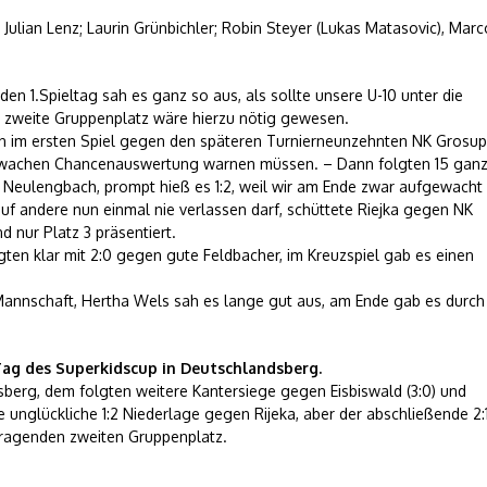
ulian Lenz; Laurin Grünbichler; Robin Steyer (Lukas Matasovic), Marc
den 1.Spieltag sah es ganz so aus, als sollte unsere U-10 unter die
r zweite Gruppenplatz wäre hierzu nötig gewesen.
n im ersten Spiel gegen den späteren Turnierneunzehnten NK Grosup
 schwachen Chancenauswertung warnen müssen. – Dann folgten 15 gan
Neulengbach, prompt hieß es 1:2, weil wir am Ende zwar aufgewacht
auf andere nun einmal nie verlassen darf, schüttete Riejka gegen NK
 nur Platz 3 präsentiert.
gten klar mit 2:0 gegen gute Feldbacher, im Kreuzspiel gab es einen
 Mannschaft, Hertha Wels sah es lange gut aus, am Ende gab es durch
 Tag des Superkidscup in Deutschlandsberg.
berg, dem folgten weitere Kantersiege gegen Eisbiswald (3:0) und
e unglückliche 1:2 Niederlage gegen Rijeka, aber der abschließende 2:
rragenden zweiten Gruppenplatz.