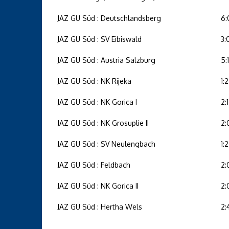
JAZ GU Süd : Deutschlandsberg
6:
JAZ GU Süd : SV Eibiswald
3:
JAZ GU Süd : Austria Salzburg
5:1
JAZ GU Süd : NK Rijeka
1:2
JAZ GU Süd : NK Gorica I
2:1
JAZ GU Süd : NK Grosuplie II
2:
JAZ GU Süd : SV Neulengbach
1:2
JAZ GU Süd : Feldbach
2:
JAZ GU Süd : NK Gorica II
2:
JAZ GU Süd : Hertha Wels
2: