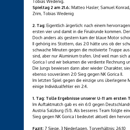
Tobias Wedenig.
Spieltag 2 am 21.6.:
Matteo Hasler; Samuel Konrad, J
Zrim, Tobias Wedenig
2. Tag:
Eigentlich ärgerlich: nach einem hervorragen
ersten vier und damit in die Finalrunde kommen. De
Doch anders als gestern kam der blaue Motor scho
II gehörig ins Stottern, das 2:0 hätte uns ob der
schwache Minuten gegen die motivierte Truppe aus 
sind, aber nur Aluminium trafen. Und weil man sich 
Gorica I und wir bekamen die verdiente Rechnung und
Die Jungs bewiesen dann aber wieder Charakter, sie
ebenso souveränen 2:0 Sieg gegen NK Gorica II.
Im letzten Spiel gegen die einzige uns überlegene
einige Individualfehler ein 2:4.
1. Tag: Tolle Ergebnisse unserer U-11 am ersten
Im Auftaktmatch gab es ein 6:0 gegen Deutschlands
Austria Salzburg (5:1). Als besseres Team folgte ein
Sieg gegen NK Gorica I bedeutet aktuell den hervo
Fazit:
7 Siege, 3 Niederlagen, Torverhältnis: 26:10