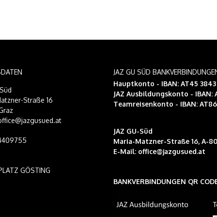
SDATEN
JAZ GU SÜD BANKVERBINDUNGE
Hauptkonto - IBAN: AT45 384
-Süd
JAZ Ausbildungskonto
- IBAN:
atzner-Straße 16
Teamreisenkonto
- IBAN: AT8
Graz
 office@jazgusued.at
JAZ GU-Süd
14409755
Maria-Matzner-Straße 16, A-80
E-Mail:
office@jazgusued.at
PLATZ GÖSTING
BANKVERBINDUNGEN QR COD