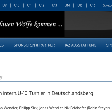
U9
U10
U11
U12
U13
U14
U15
U16
Spielb
ES
SPONSOREN & PARTNER
JAZ AUSSTATTUNG
SP
ff
m intern.U-10 Turnier in Deutschlandsberg
ob Wendler; Philipp Sick; Jonas Wendler, Nik Feldhofer (Robin Steyer),