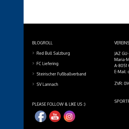
BLOGROLL
VEREIN
Red Bull Salzburg
JAZ GU
Maria-M
FC Liefering
A-8051 
E-Mail:
Steirischer Fußballverband
ZVR: 0
SV Lannach
SPORT
PLEASE FOLLOW & LIKE US :)