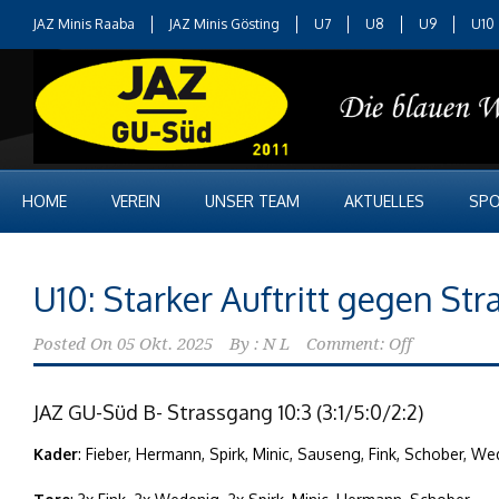
JAZ Minis Raaba
JAZ Minis Gösting
U7
U8
U9
U10
HOME
VEREIN
UNSER TEAM
AKTUELLES
SPO
U10: Starker Auftritt gegen St
Posted On
05 Okt. 2025
By :
N L
Comment: Off
JAZ GU-Süd B- Strassgang 10:3 (3:1/5:0/2:2)
Kader
: Fieber, Hermann, Spirk, Minic, Sauseng, Fink, Schober, W