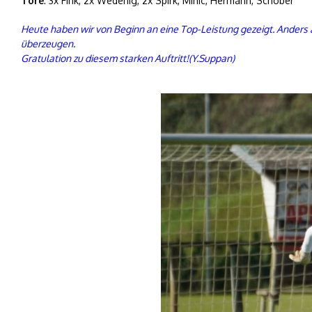
Tore
: 3x Fink, 2x Wedenig, 2x Spirk, Minic, Hermann, Schober
Heute haben wir von Beginn an eine Top-Leistung gezeigt. Anders 
überzeugen.
Gratulation zu diesem starken Auftritt!(Y.Suppan)