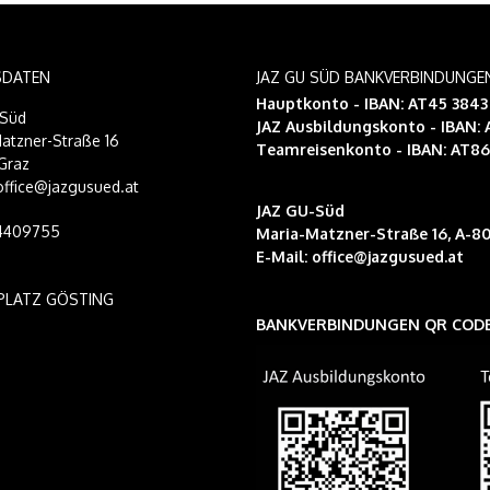
SDATEN
JAZ GU SÜD BANKVERBINDUNGE
Hauptkonto - IBAN: AT45 384
-Süd
JAZ Ausbildungskonto
- IBAN:
atzner-Straße 16
Teamreisenkonto
- IBAN: AT8
Graz
 office@jazgusued.at
JAZ GU-Süd
14409755
Maria-Matzner-Straße 16, A-80
E-Mail:
office@jazgusued.at
PLATZ GÖSTING
BANKVERBINDUNGEN QR COD