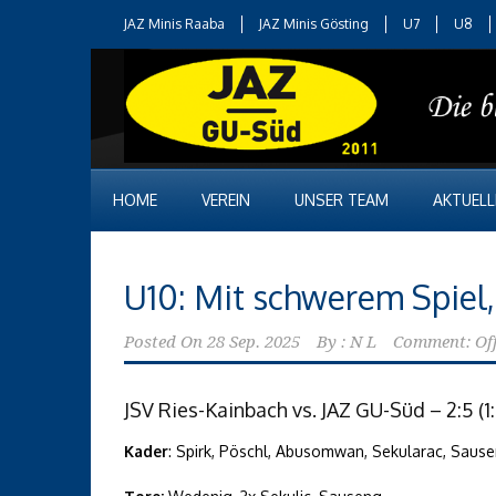
JAZ Minis Raaba
JAZ Minis Gösting
U7
U8
HOME
VEREIN
UNSER TEAM
AKTUELL
U10: Mit schwerem Spiel
Posted On
28 Sep. 2025
By :
N L
Comment: Of
JSV Ries-Kainbach vs. JAZ GU-Süd – 2:5 (1:3
Kader
: Spirk, Pöschl, Abusomwan, Sekularac, Sause