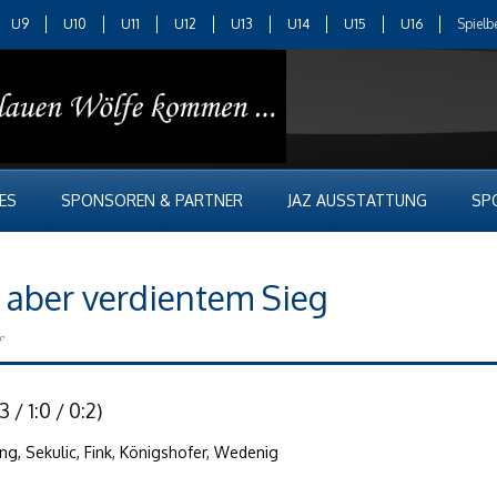
U9
U10
U11
U12
U13
U14
U15
U16
Spielb
ES
SPONSOREN & PARTNER
JAZ AUSSTATTUNG
SP
, aber verdientem Sieg
f
 / 1:0 / 0:2)
ng, Sekulic, Fink, Königshofer, Wedenig