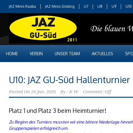
JAZ Minis Raaba
JAZ Minis Gösting
U7
U8
U9
U10
HOME
VEREIN
UNSER TEAM
AKTUELLES
SPO
U10: JAZ GU-Süd Hallenturnier
Posted On
26 Jan. 2026
By :
K W
Comment: Off
Platz 1 und Platz 3 beim Heimturnier!
Zu Beginn des Turniers mussten wir eine bittere Niederlage hinne
Gruppenspielen erfolgreich um.