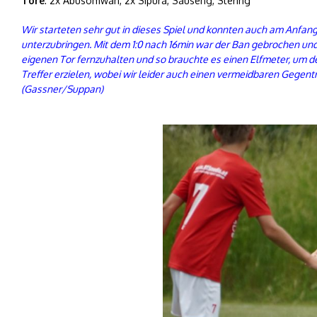
Tore
: 2x Abusomwan, 2x Sipura, Sauseng, Stering
Wir starteten sehr gut in dieses Spiel und konnten auch am Anfang
unterzubringen. Mit dem 1:0 nach 16min war der Ban gebrochen und 
eigenen Tor fernzuhalten und so brauchte es einen Elfmeter, um 
Treffer erzielen, wobei wir leider auch einen vermeidbaren Gegen
(Gassner/Suppan)