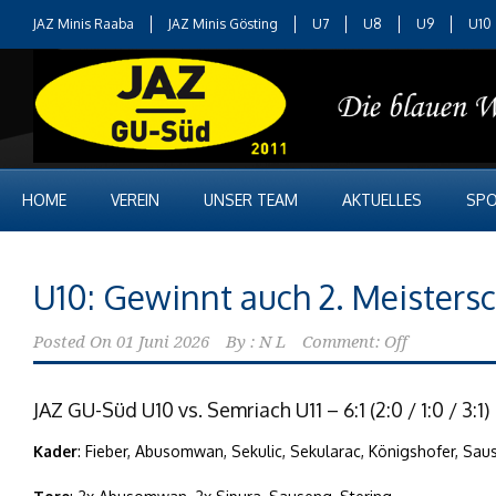
JAZ Minis Raaba
JAZ Minis Gösting
U7
U8
U9
U10
HOME
VEREIN
UNSER TEAM
AKTUELLES
SPO
U10: Gewinnt auch 2. Meisters
Posted On
01 Juni 2026
By :
N L
Comment: Off
JAZ GU-Süd U10 vs. Semriach U11 – 6:1 (2:0 / 1:0 / 3:1)
Kader
: Fieber, Abusomwan, Sekulic, Sekularac, Königshofer, Saus