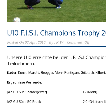
U10 F.I.S.I. Champions Trophy 
Posted On
03 Apr. 2016
By :
K W
Comment: Off
Unsere U10 erreichte bei der 1. F.I.S.I.Champio
Teilnehmern.
Kader
: Kunst, Marold, Brugger, Mohr, Puntigam, Grillitsch, Kilbert, 
Ergebnisse Vorrunde
:
JAZ GU Süd : Zalaegerzeg
1:2 (Mohr)
JAZ GU Süd : SC Bruck
2:0 (Grillitsch, K