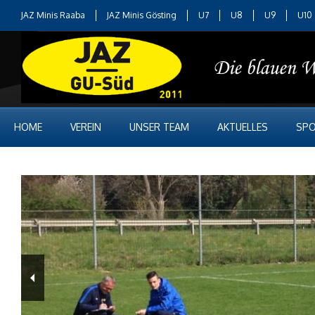
JAZ Minis Raaba
JAZ Minis Gösting
U7
U8
U9
U10
HOME
VEREIN
UNSER TEAM
AKTUELLES
SPO