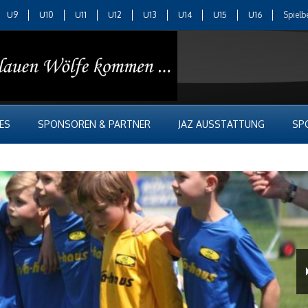
U9
U10
U11
U12
U13
U14
U15
U16
Spielb
ES
SPONSOREN & PARTNER
JAZ AUSSTATTUNG
SP