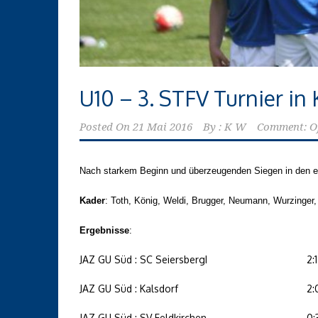
U10 – 3. STFV Turnier in 
Posted On
21 Mai 2016
By :
K W
Comment: O
Nach starkem Beginn und überzeugenden Siegen in den er
Kader
:
Toth, König, Weldi, Brugger, Neumann, Wurzinger,
Ergebnisse
:
JAZ GU Süd : SC SeiersbergI
2:
JAZ GU Süd : Kalsdorf
2:
JAZ GU Süd : SV Feldkirchen
0: