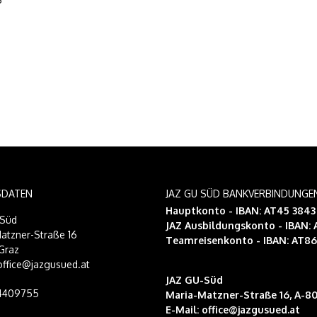
SDATEN
JAZ GU SÜD BANKVERBINDUNGE
Hauptkonto - IBAN: AT45 384
-Süd
JAZ Ausbildungskonto
- IBAN:
atzner-Straße 16
Teamreisenkonto
- IBAN: AT8
Graz
 office@jazgusued.at
JAZ GU-Süd
14409755
Maria-Matzner-Straße 16, A-80
E-Mail:
office@jazgusued.at