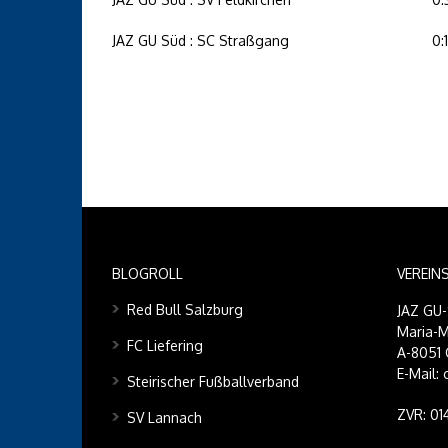
JAZ GU Süd : SC Straßgang
0:1
BLOGROLL
VEREIN
Red Bull Salzburg
JAZ GU
Maria-M
FC Liefering
A-8051 
E-Mail:
Steirischer Fußballverband
ZVR: 0
SV Lannach