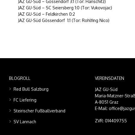
JAZ GU-Süd – Gössendorf 3:1 (Tor: Hanschitz)
JAZ GU-Süd – SC Seiersberg 1:0 (Tor: Vukovojac)
JAZ GU-Süd – Feldkirchen 0:2
JAZ GU-Süd Gössendorf 1:1 (Tor: Rohlfing Nico)
BLOGROLL
VEREINSDATEN
Red Bull Salzburg
JAZ GU-Süd
Maria-Matzner-Straß
FC Liefering
A-8051 Graz
E-Mail: office@jazgu
Steirischer Fußballverband
ZVR: 014409755
SV Lannach