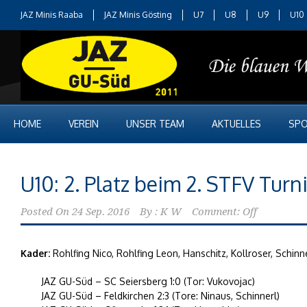
JAZ Minis Raaba
JAZ Minis Gösting
U7
U8
U9
U10
HOME
VEREIN
UNSER TEAM
AKTUELLES
SPO
U10: 2. Platz beim 2. STFV Turn
Posted On
24 Sep. 2016
By :
K W
Comment: Off
Kader:
Rohlfing Nico, Rohlfing Leon, Hanschitz, Kollroser, Schin
JAZ GU-Süd – SC Seiersberg 1:0 (Tor: Vukovojac)
JAZ GU-Süd – Feldkirchen 2:3 (Tore: Ninaus, Schinnerl)