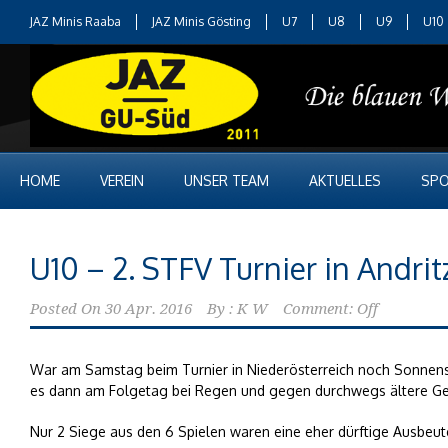
JAZ Minis Raaba
JAZ Minis Gösting
U7
U8
U9
U10
HOME
VEREIN
UNSER TEAM
AKTUELLES
SPO
U10 – 2. STFV Turnier in Andrit
Posted On
30 Apr. 2016
By :
K W
Comment: Off
War am Samstag beim Turnier in Niederösterreich noch Sonnensc
es dann am Folgetag bei Regen und gegen durchwegs ältere G
Nur 2 Siege aus den 6 Spielen waren eine eher dürftige Ausbeut