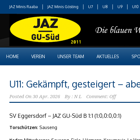
JAZ Minis Raaba
JAZ Minis Gösting
U7
U8
U9
U10
HOME
VEREIN
UNSER TEAM
AKTUELLES
SPO
U11: Gekämpft, gesteigert – ab
Posted On
30 Apr. 2026
By :
N L
Comment: Off
SV Eggersdorf – JAZ GU-Süd B 1:1 (1:0,0:0,0:1)
Torschützen
: Sauseng