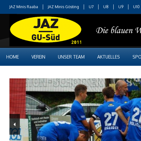
JAZ Minis Raaba
JAZ Minis Gösting
U7
U8
U9
U10
HOME
VEREIN
UNSER TEAM
AKTUELLES
SPO