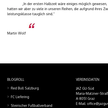
„In der ersten Halbzeit wäre einiges möglich gewesen,
hatten wir aber zu viele in unseren Reihen, die aufgrund ihres Z
leistungsklasse-tauglich sind.“
Martin Wolf
BLOGROLL
VEREINSDATEN
Red Bull Salzburg
JAZ GU-Süd
Maria-Matzner-Straß
FC Liefering
A-8051 Graz
E-Mail: office@jazgu
Steirischer Fußballverband