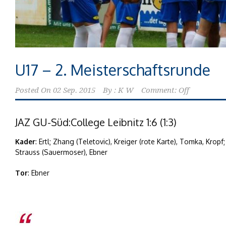
U17 – 2. Meisterschaftsrunde
Posted On
02 Sep. 2015
By :
K W
Comment: Off
JAZ GU-Süd:College Leibnitz 1:6 (1:3)
Kader
: Ertl; Zhang (Teletovic), Kreiger (rote Karte), Tomka, Kropf
Strauss (Sauermoser), Ebner
Tor
: Ebner