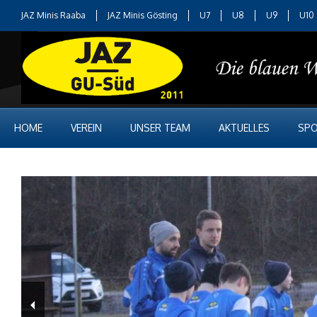
JAZ Minis Raaba
JAZ Minis Gösting
U7
U8
U9
U10
HOME
VEREIN
UNSER TEAM
AKTUELLES
SPO