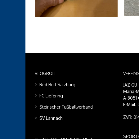
BLOGROLL
VEREIN
Red Bull Salzburg
JAZ GU
Maria-M
FC Liefering
A-8051 
E-Mail:
Steirischer Fußballverband
ZVR: 0
SV Lannach
SPORT