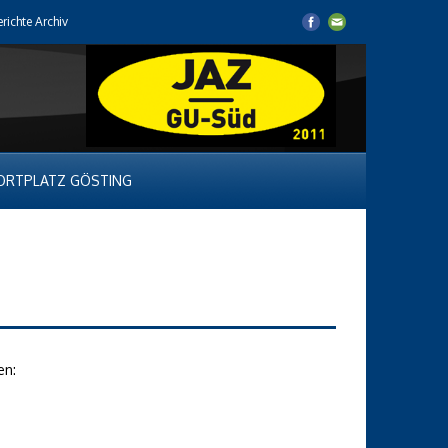
erichte Archiv
ORTPLATZ GÖSTING
len: