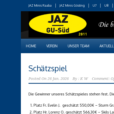
JAZ Minis Raaba
JAZ Minis Gösting
U7
U8
HOME
VEREIN
UNSER TEAM
AKTUELL
Schätzspiel
Posted On
26 Jan. 2026
By :
K W
Comment: O
Die Gewinner unseres Schätzspieles stehen fest. Di
Platz Fr. Evelin J. geschätzt 550,00€ – Sturm Gr
Platz Hr. Lorenz O. geschätzt 566,30€ – Skils L