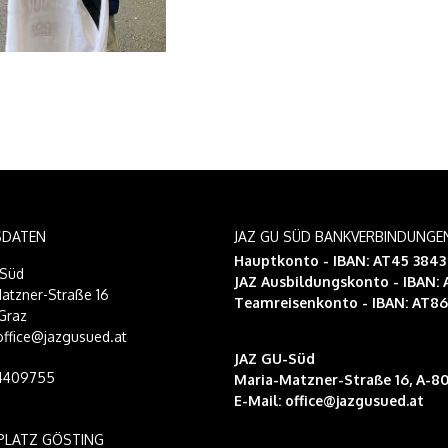
SDATEN
JAZ GU SÜD BANKVERBINDUNGE
Hauptkonto - IBAN: AT45 384
-Süd
JAZ Ausbildungskonto
- IBAN:
atzner-Straße 16
Teamreisenkonto
- IBAN: AT8
Graz
 office@jazgusued.at
JAZ GU-Süd
14409755
Maria-Matzner-Straße 16, A-80
E-Mail:
office@jazgusued.at
PLATZ GÖSTING