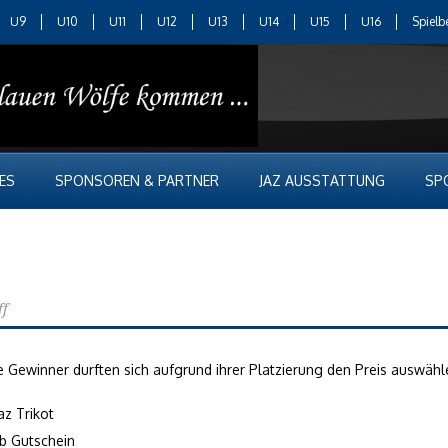
U9
U10
U11
U12
U13
U14
U15
U16
Spielb
ES
SPONSOREN & PARTNER
JAZ AUSSTATTUNG
SP
ff
e Gewinner durften sich aufgrund ihrer Platzierung den Preis auswäh
az Trikot
ab Gutschein