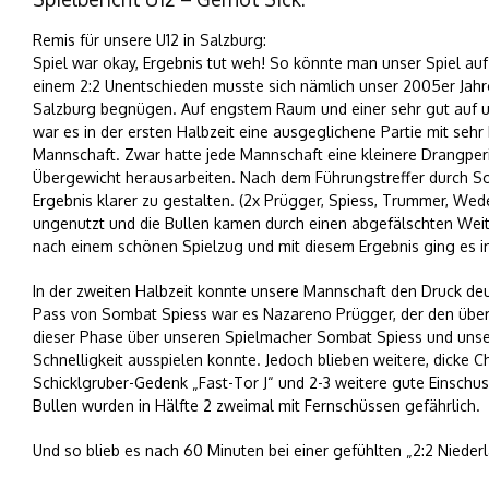
Remis für unsere U12 in Salzburg:
Spiel war okay, Ergebnis tut weh! So könnte man unser Spiel 
einem 2:2 Unentschieden musste sich nämlich unser 2005er Jah
Salzburg begnügen. Auf engstem Raum und einer sehr gut auf u
war es in der ersten Halbzeit eine ausgeglichene Partie mit se
Mannschaft. Zwar hatte jede Mannschaft eine kleinere Drangperio
Übergewicht herausarbeiten. Nach dem Führungstreffer durch So
Ergebnis klarer zu gestalten. (2x Prügger, Spiess, Trummer, Wed
ungenutzt und die Bullen kamen durch einen abgefälschten Weits
nach einem schönen Spielzug und mit diesem Ergebnis ging es in
In der zweiten Halbzeit konnte unsere Mannschaft den Druck d
Pass von Sombat Spiess war es Nazareno Prügger, der den überfäl
dieser Phase über unseren Spielmacher Sombat Spiess und unse
Schnelligkeit ausspielen konnte. Jedoch blieben weitere, dicke Cha
Schicklgruber-Gedenk „Fast-Tor J“ und 2-3 weitere gute Einschu
Bullen wurden in Hälfte 2 zweimal mit Fernschüssen gefährlich.
Und so blieb es nach 60 Minuten bei einer gefühlten „2:2 Nieder