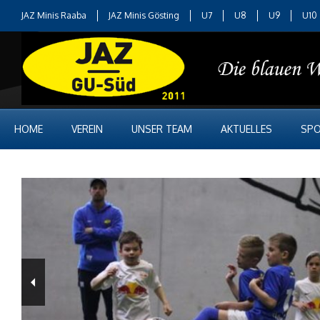
JAZ Minis Raaba
JAZ Minis Gösting
U7
U8
U9
U10
HOME
VEREIN
UNSER TEAM
AKTUELLES
SPO