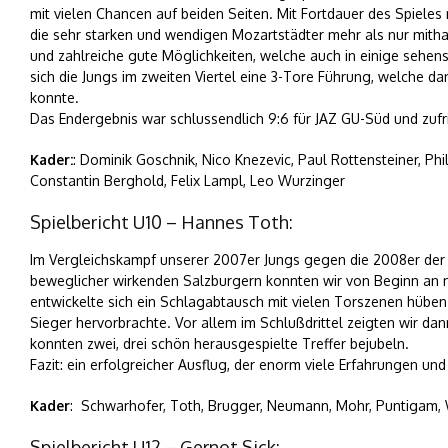
mit vielen Chancen auf beiden Seiten. Mit Fortdauer des Spieles
die sehr starken und wendigen Mozartstädter mehr als nur mith
und zahlreiche gute Möglichkeiten, welche auch in einige seh
sich die Jungs im zweiten Viertel eine 3-Tore Führung, welche 
konnte.
Das Endergebnis war schlussendlich 9:6 für JAZ GU-Süd und zufri
Kader:
: Dominik Goschnik, Nico Knezevic, Paul Rottensteiner, Ph
Constantin Berghold, Felix Lampl, Leo Wurzinger
Spielbericht U10 – Hannes Toth:
Im Vergleichskampf unserer 2007er Jungs gegen die 2008er der 
beweglicher wirkenden Salzburgern konnten wir von Beginn an m
entwickelte sich ein Schlagabtausch mit vielen Torszenen hüben
Sieger hervorbrachte. Vor allem im Schlußdrittel zeigten wir d
konnten zwei, drei schön herausgespielte Treffer bejubeln.
Fazit: ein erfolgreicher Ausflug, der enorm viele Erfahrungen und
Kader
: Schwarhofer, Toth, Brugger, Neumann, Mohr, Puntigam, We
Spielbericht U12 – Gernot Sick: