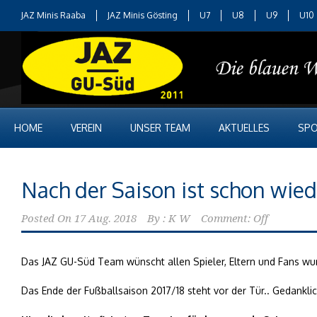
JAZ Minis Raaba
JAZ Minis Gösting
U7
U8
U9
U10
HOME
VEREIN
UNSER TEAM
AKTUELLES
SPO
Nach der Saison ist schon wied
Posted On
17 Aug. 2018
By :
K W
Comment: Off
Das JAZ GU-Süd Team wünscht allen Spieler, Eltern und Fans w
Das Ende der Fußballsaison 2017/18 steht vor der Tür.. Gedanklic