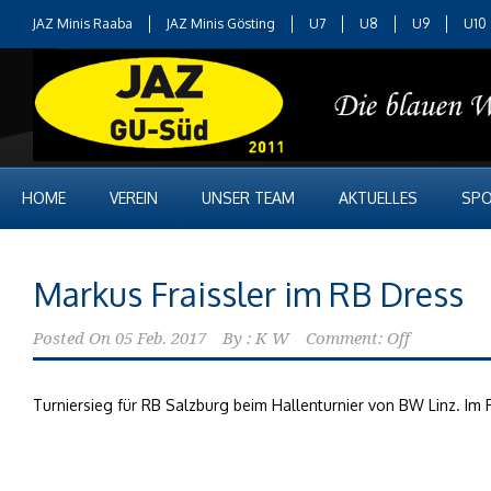
JAZ Minis Raaba
JAZ Minis Gösting
U7
U8
U9
U10
HOME
VEREIN
UNSER TEAM
AKTUELLES
SPO
Markus Fraissler im RB Dress
Posted On
05 Feb. 2017
By :
K W
Comment: Off
Turniersieg für RB Salzburg beim Hallenturnier von BW Linz. Im F