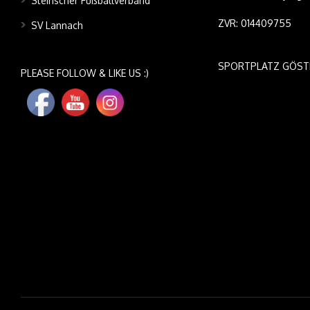
Steirischer Fußballverband
ZVR: 014409755
SV Lannach
SPORTPLATZ GÖST
PLEASE FOLLOW & LIKE US :)