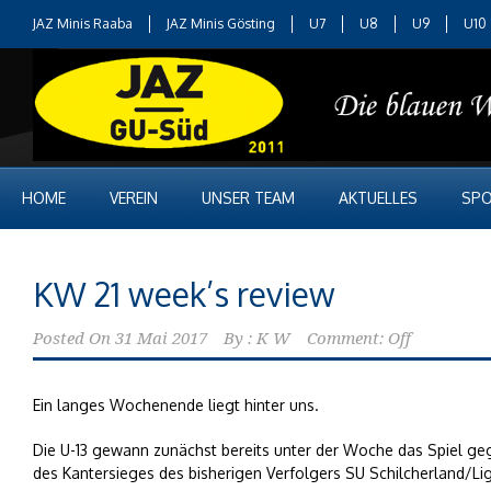
JAZ Minis Raaba
JAZ Minis Gösting
U7
U8
U9
U10
HOME
VEREIN
UNSER TEAM
AKTUELLES
SPO
KW 21 week’s review
Posted On
31 Mai 2017
By :
K W
Comment: Off
Ein langes Wochenende liegt hinter uns.
Die U-13 gewann zunächst bereits unter der Woche das Spiel geg
des Kantersieges des bisherigen Verfolgers SU Schilcherland/Ligi