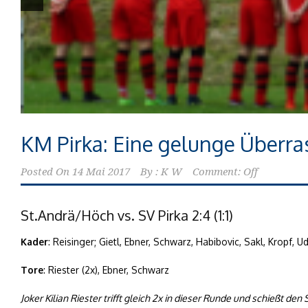
KM Pirka: Eine gelunge Überr
Posted On
14 Mai 2017
By :
K W
Comment: Off
St.Andrä/Höch vs. SV Pirka 2:4 (1:1)
Kader
: Reisinger; Gietl, Ebner, Schwarz, Habibovic, Sakl, Kropf, 
Tore
: Riester (2x), Ebner, Schwarz
Joker Kilian Riester trifft gleich 2x in dieser Runde und schießt den 