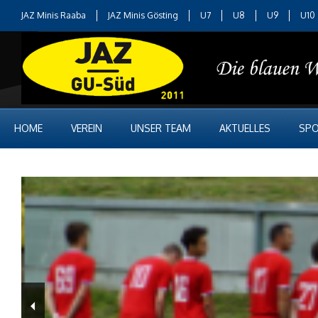
JAZ Minis Raaba
JAZ Minis Gösting
U7
U8
U9
U10
HOME
VEREIN
UNSER TEAM
AKTUELLES
SPO