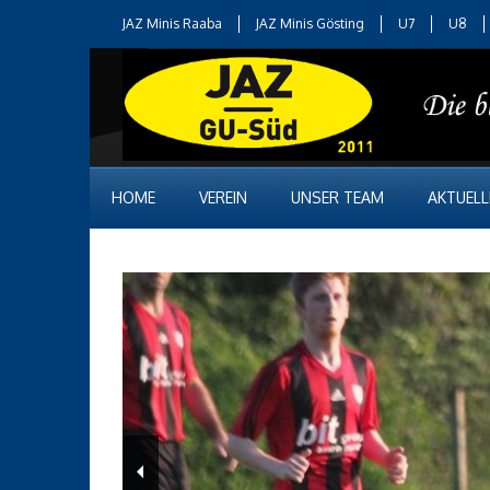
JAZ Minis Raaba
JAZ Minis Gösting
U7
U8
HOME
VEREIN
UNSER TEAM
AKTUELL