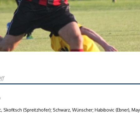
ff
)
vcic, Skofitsch (Spreitzhofer); Schwarz, Wünscher; Habibovic (Ebner), May