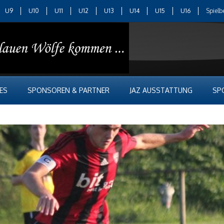
U9
U10
U11
U12
U13
U14
U15
U16
Spielb
ES
SPONSOREN & PARTNER
JAZ AUSSTATTUNG
SP