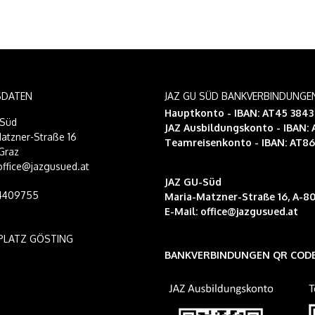
SDATEN
JAZ GU SÜD BANKVERBINDUNGE
Hauptkonto - IBAN: AT45 384
-Süd
JAZ Ausbildungskonto
- IBAN:
atzner-Straße 16
Teamreisenkonto
- IBAN: AT8
Graz
 office@jazgusued.at
JAZ GU-Süd
14409755
Maria-Matzner-Straße 16, A-80
E-Mail:
office@jazgusued.at
PLATZ GÖSTING
BANKVERBINDUNGEN QR COD