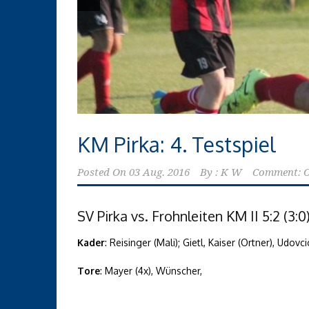
KM Pirka: 4. Testspiel
Posted On
03 Aug. 2016
By :
K W
Comment: O
SV Pirka vs. Frohnleiten KM II 5:2 (3:0
Kader
: Reisinger (Mali); Gietl, Kaiser (Ortner), Udo
Tore
: Mayer (4x), Wünscher,