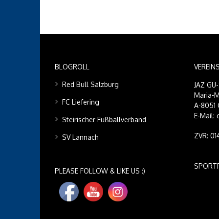
BLOGROLL
VEREIN
Red Bull Salzburg
JAZ GU
Maria-M
FC Liefering
A-8051 
E-Mail:
Steirischer Fußballverband
ZVR: 0
SV Lannach
SPORT
PLEASE FOLLOW & LIKE US :)