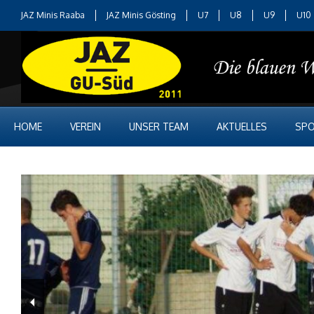
JAZ Minis Raaba
JAZ Minis Gösting
U7
U8
U9
U10
HOME
VEREIN
UNSER TEAM
AKTUELLES
SPO