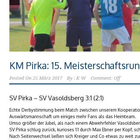
KM Pirka: 15. Meisterschaftsru
Posted On
25 März 2017
By :
K W
Comment: Off
SV Pirka – SV Vasoldsberg 3:1 (2:1)
Echte Derbystimmung beim Match zwischen unserem Kooperationsp
Auswärtsmannschaft um einiges mehr Fans als das Heimteam.
Umso größer der Jubel, als nach einem Abwehrfehler Vasoldsberg 
SV Pirka schlug zurück, kurioses 1:1 durch Max Ebner per Kopf, s
Nach Seitenwechsel ließen sich Kreiger und Co etwas zu weit zu