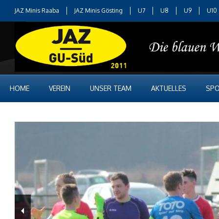
JAZ Minis Raaba
JAZ Minis Gösting
U7
U8
U9
U10
HOME
VEREIN
UNSER TEAM
AKTUELLES
SPO