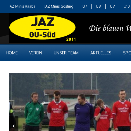
JAZ Minis Raaba
JAZ Minis Gösting
U7
U8
U9
U10
HOME
VEREIN
UNSER TEAM
AKTUELLES
SPO