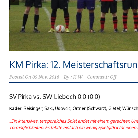
KM Pirka: 12. Meisterschaftsru
Posted On
05 Nov. 2016
By :
K W
Comment: Off
SV Pirka vs. SW Lieboch 0:0 (0:0)
Kader
: Reisinger; Sakl, Udovcic, Ortner (Schwarz), Gietel; Wünsche
„Ein intensives, temporeiches Spiel endet mit einem gerechten Unent
Tormöglichkeiten. Es fehlte einfach ein wenig Spielglück für einen S