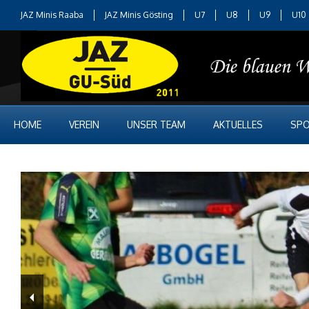
JAZ Minis Raaba
JAZ Minis Gösting
U7
U8
U9
U10
HOME
VEREIN
UNSER TEAM
AKTUELLES
SPO