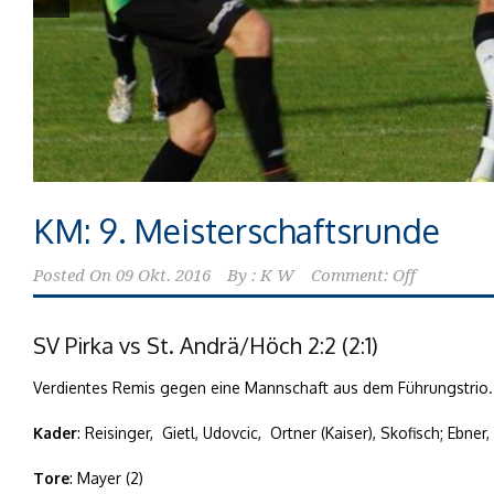
KM: 9. Meisterschaftsrunde
Posted On
09 Okt. 2016
By :
K W
Comment: Off
SV Pirka vs St. Andrä/Höch 2:2 (2:1)
Verdientes Remis gegen eine Mannschaft aus dem Führungstrio.
Kader
: Reisinger, Gietl, Udovcic, Ortner (Kaiser), Skofisch; Ebne
Tore
: Mayer (2)