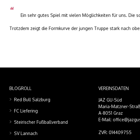
Ein sehr gutes Spiel mit vielen Möglichkeiten für uns. Di
Trotzdem zeigt die Formkurve der jungen Truppe stark nach ob
BLOGROLL
VEREINSDATEN
Red Bull Salzburg
JAZ GU-Süd
Maria-Matzner-Straß
FC Liefering
A-8051 Graz
E-Mail: office@jazgu
Steirischer Fußballverband
ZVR: 014409755
SV Lannach