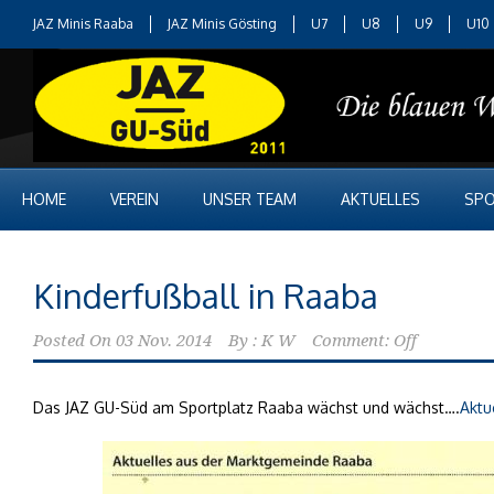
JAZ Minis Raaba
JAZ Minis Gösting
U7
U8
U9
U10
HOME
VEREIN
UNSER TEAM
AKTUELLES
SPO
Kinderfußball in Raaba
Posted On
03 Nov. 2014
By :
K W
Comment: Off
Das JAZ GU-Süd am Sportplatz Raaba wächst und wächst….
Aktu