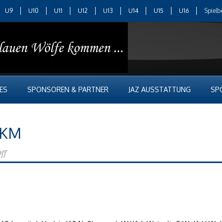
U9
U10
U11
U12
U13
U14
U15
U16
Spielb
ES
SPONSOREN & PARTNER
JAZ AUSSTATTUNG
SP
a KM
ff