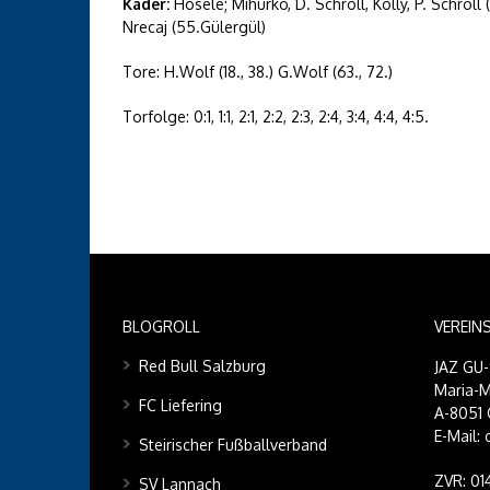
Kader:
Hösele; Mihurko, D. Schroll, Kolly, P. Schrol
Nrecaj (55.Gülergül)
Tore: H.Wolf (18., 38.) G.Wolf (63., 72.)
Torfolge: 0:1, 1:1, 2:1, 2:2, 2:3, 2:4, 3:4, 4:4, 4:5.
BLOGROLL
VEREIN
Red Bull Salzburg
JAZ GU
Maria-M
FC Liefering
A-8051 
E-Mail:
Steirischer Fußballverband
ZVR: 0
SV Lannach