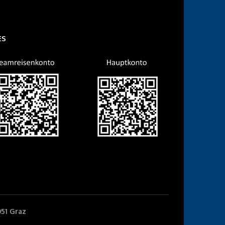
ES
051 Graz