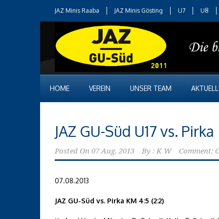
JAZ Minis Raaba
JAZ Minis Gösting
U7
U8
HOME
VEREIN
UNSER TEAM
AKTUELL
JAZ GU-Süd U17 vs. Pirk
Posted On
07 Aug. 2013
By :
K W
Comment: O
07.08.2013
JAZ GU-Süd vs. Pirka KM 4:5 (2:2)