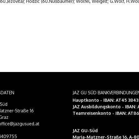
l (60.Jezovita); Hodzic (60.Nußbaumer); Wölfel, Weigelt; G.Wolf, H.Wol
SDATEN
JAZ GU SÜD BANKVERBINDUNGE
Hauptkonto - IBAN: AT45 384
-Süd
JAZ Ausbildungskonto
- IBAN:
atzner-Straße 16
Teamreisenkonto
- IBAN: AT8
Graz
 office@jazgusued.at
JAZ GU-Süd
14409755
Maria-Matzner-Straße 16, A-80