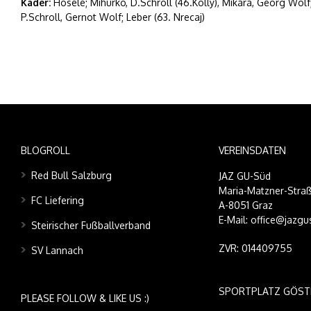
Kader:
Hösele; Mihurko, D.Schroll (46.Kolly), Mikara, Georg Wolf
P.Schroll, Gernot Wolf; Leber (63. Nrecaj)
BLOGROLL
VEREINSDATEN
Red Bull Salzburg
JAZ GU-Süd
Maria-Matzner-Straß
FC Liefering
A-8051 Graz
E-Mail: office@jazgu
Steirischer Fußballverband
ZVR: 014409755
SV Lannach
SPORTPLATZ GÖST
PLEASE FOLLOW & LIKE US :)