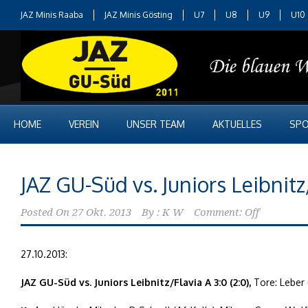
JAZ Minis Raaba
JAZ Minis Gösting
U7
U8
U9
U10
HOME
VEREIN
UNSER TEAM
AKTUELLES
SPO
JAZ GU-Süd vs. Juniors Leibnitz
Posted On
27 Okt. 2013
By :
K W
Comment: Off
27.10.2013:
JAZ GU-Süd vs. Juniors Leibnitz/Flavia A 3:0 (2:0),
Tore: Leber 