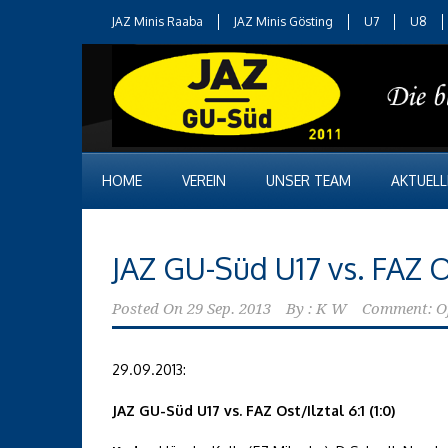
JAZ Minis Raaba
JAZ Minis Gösting
U7
U8
HOME
VEREIN
UNSER TEAM
AKTUELL
JAZ GU-Süd U17 vs. FAZ O
Posted On
29 Sep. 2013
By :
K W
Comment: O
29.09.2013:
JAZ GU-Süd U17 vs. FAZ Ost/Ilztal 6:1 (1:0)