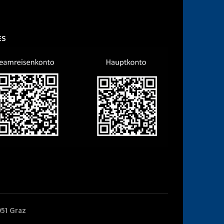
ES
051 Graz