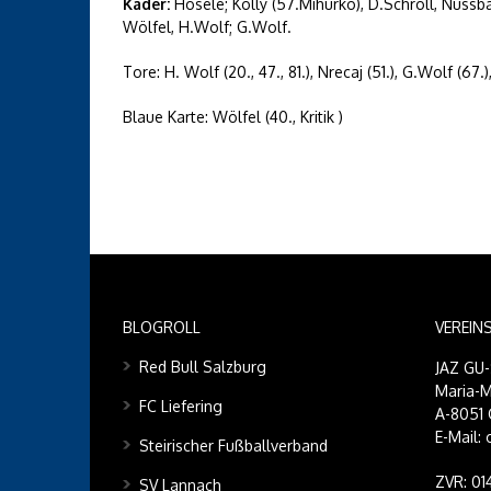
Kader:
Hösele; Kolly (57.Mihurko), D.Schroll, Nussbau
Wölfel, H.Wolf; G.Wolf.
Tore: H. Wolf (20., 47., 81.), Nrecaj (51.), G.Wolf (67.)
Blaue Karte: Wölfel (40., Kritik )
BLOGROLL
VEREIN
Red Bull Salzburg
JAZ GU
Maria-M
FC Liefering
A-8051 
E-Mail:
Steirischer Fußballverband
ZVR: 0
SV Lannach