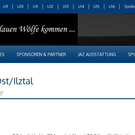
U9
U10
U11
U12
U13
U14
U15
U16
Spielb
ES
SPONSOREN & PARTNER
JAZ AUSSTATTUNG
SP
st/Ilztal
ff