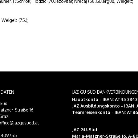
mer, P.Schroll; Hodzic (70.Jezovita); Nrecaj (58.Gülergül), Weigelt;
, Weigelt (75.);
SDATEN
JAZ GU SÜD BANKVERBINDUNGE
Hauptkonto - IBAN: AT45 384
-Süd
JAZ Ausbildungskonto
- IBAN:
atzner-Straße 16
Teamreisenkonto
- IBAN: AT8
Graz
 office@jazgusued.at
JAZ GU-Süd
14409755
Maria-Matzner-Straße 16, A-80