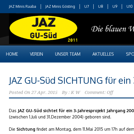
JAZ Minis Raaba
JAZ Minis Gösting
U7
U8
U9
U10
HOME
VEREIN
UNSER TEAM
AKTUELLES
SPO
JAZ GU-Süd SICHTUNG für ein 3
Posted On
27 Apr. 2015
By :
K W
Comment: Off
Das
JAZ GU-Süd sichtet für ein 3-Jahresprojekt Jahrgang 200
(zwischen 1.Juli und 31.Dezember 2004) geboren sind.
Die
Sichtung
findet am Montag, dem 11.Mai 2015 um 17h auf dem S