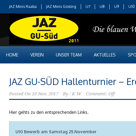
JAZ Minis Raaba
JAZ Minis Gösting
U7
U8
U9
U10
HOME
VEREIN
UNSER TEAM
AKTUELLES
SPO
JAZ GU-SÜD Hallenturnier – E
Posted On
18 Nov. 2017
By :
K W
Comment: Off
Hier gehts zu den entsprechenden Links.
U10 Bewerb am Samstag 25.November