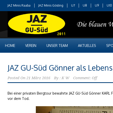
JAZ Minis Raaba
JAZ Minis Gösting
U7
U8
U9
U10
HOME
VEREIN
UNSER TEAM
AKTUELLES
SPO
JAZ GU-Süd Gönner als Lebens
Posted On
21 März 2016
By :
K W
Comment: Off
Bei einer privaten Bergtour bewahrte JAZ GU-Süd Gönner KARL 
vor dem Tod.