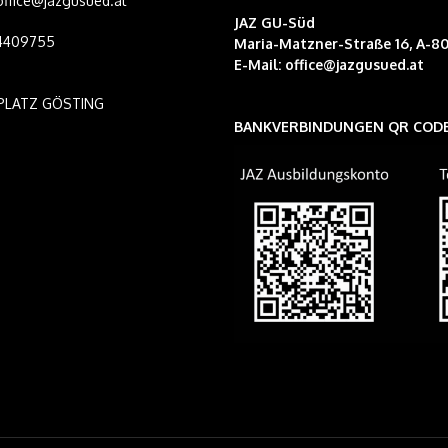
 office@jazgusued.at
JAZ GU-Süd
14409755
Maria-Matzner-Straße 16, A-80
E-Mail:
office@jazgusued.at
PLATZ GÖSTING
BANKVERBINDUNGEN QR COD