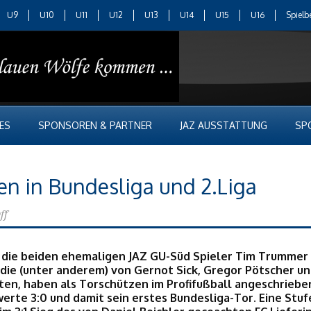
U9
U10
U11
U12
U13
U14
U15
U16
Spielb
ES
SPONSOREN & PARTNER
JAZ AUSSTATTUNG
SP
en in Bundesliga und 2.Liga
ff
 die beiden ehemaligen JAZ GU-Süd Spieler Tim Trummer 
 die (unter anderem) von Gernot Sick, Gregor Pötscher un
ten, haben als Torschützen im Profifußball angeschriebe
te 3:0 und damit sein erstes Bundesliga-Tor. Eine Stufe 