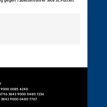
ing gegen Tabellenführer SKN St.Pölten.
N
3 9000 0085 4240
 AT96 3843 9000 0480 7236
6 3843 9000 0480 7707