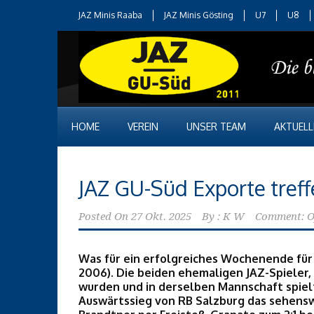
JAZ Minis Raaba
JAZ Minis Gösting
U7
U8
HOME
VEREIN
UNSER TEAM
AKTUELL
JAZ GU-Süd Exporte treff
Posted On
27 Okt. 2025
By :
K W
Comment: O
Was für ein erfolgreiches Wochenende für
2006). Die beiden ehemaligen JAZ-Spieler,
wurden und in derselben Mannschaft spiel
Auswärtssieg von RB Salzburg das sehenswer