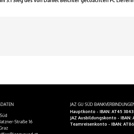
im 3:1 Sieg des von Daniel Beichler gecoachten FC Liefer
SDATEN
JAZ GU SÜD BANKVERBINDUNGE
Hauptkonto - IBAN: AT45 384
-Süd
JAZ Ausbildungskonto
- IBAN:
atzner-Straße 16
Teamreisenkonto
- IBAN: AT8
Graz