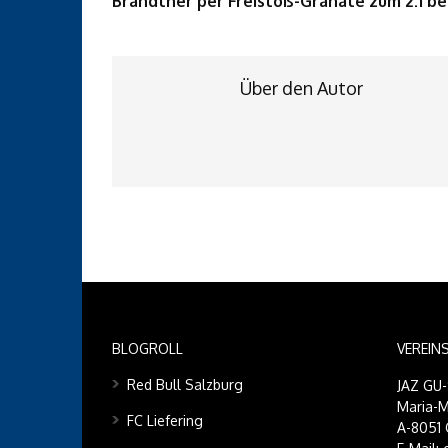
Brandtner per Freistoß-Granate zum 2:1 be
Über den Autor
BLOGROLL
VEREIN
Red Bull Salzburg
JAZ GU
Maria-M
FC Liefering
A-8051 