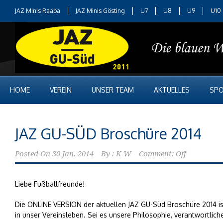
JAZ Minis Raaba
JAZ Minis Gösting
U7
U8
U9
U10
HOME
VEREIN
UNSER TEAM
AKTUELLES
SPO
JAZ GU-SÜD Broschüre 2014
Posted On
30 Jan. 2014
By :
K W
Comment: Off
Liebe Fußballfreunde!
Die ONLINE VERSION der aktuellen JAZ GU-Süd Broschüre 2014 ist 
in unser Vereinsleben. Sei es unsere Philosophie, verantwortl