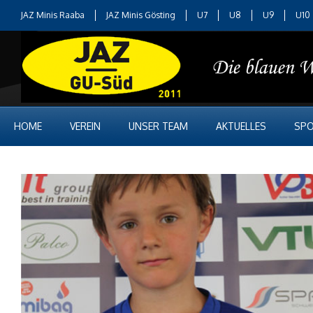
JAZ Minis Raaba
JAZ Minis Gösting
U7
U8
U9
U10
HOME
VEREIN
UNSER TEAM
AKTUELLES
SPO